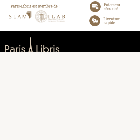
Paiement
Paris-Libris est membre de :
sécurisé
SLAM
ILAB
Livraison
rapide
Paris-Libris
Turenne SAS
105, Avenue Raymond Poincaré, 75116 Paris
06 31 40 72 85
contact@paris-libris.com
EN UN CLIC :
Librairie
Panier
Bibliographie
Connectez-vous
À propos
Notre blog
Contact
NOUS SUIVRE :