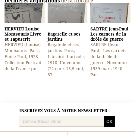
Dernières acquisitions
de la libraire
HERVIEU Louise
SARTRE Jean-Paul
Montsouris Livre
Bagatelle et ses
Les carnets de la
et Tapuscrit
jardins
drôle de guerre
HERVIEU (Louise).
Bagatelle et ses
SARTRE (Jean-
Montsouris. Paris,
jardins. Paris,
Paul). Les carnets
Emile Paul, 1928.
Librairie hortcole,
de la drôle de
Collection Portrait
1910. Un volume
guerre. Novembre
de la France pu ...
(22 cm x 15,5 cm),
1939-mars 1940.
87 ...
Pari ...
INSCRIVEZ VOUS À NOTRE NEWSLETTER :
OK