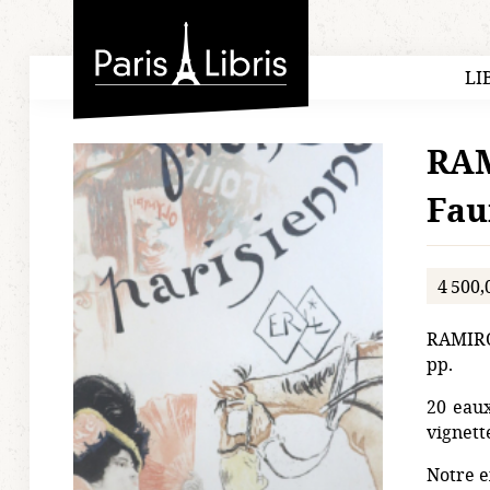
Paris-Libris
LI
RAM
Fau
4 500,
RAMIRO 
pp.
20 eaux
vignette
Notre e