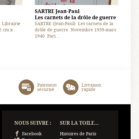
SARTRE Jean-Paul
Les carnets de la drôle de guerre
, Librairie
SARTRE (Jean-Paul). Les carnets de la
2 cm x
drôle de guerre. Novembre 1939-mars
1940. Pari ...
Paiement
Livraison
sécurisé
rapide
NOUS SUIVRE :
SUR LA TOILE…
Facebook
Histoires de Paris