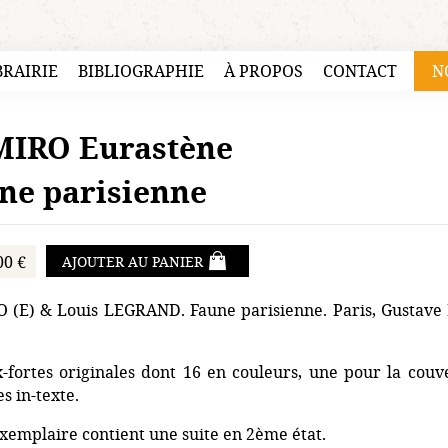
BRAIRIE
BIBLIOGRAPHIE
À PROPOS
CONTACT
N
IRO Eurastène
ne parisienne
00 €
AJOUTER AU PANIER
(E) & Louis LEGRAND. Faune parisienne. Paris, Gustave P
-fortes originales dont 16 en couleurs, une pour la couver
s in-texte.
xemplaire contient une suite en 2ème état.