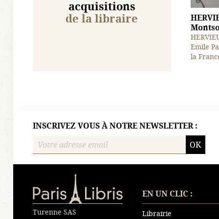
acquisitions
de la libraire
HERVIE
Montsou
HERVIEU 
Emile Pa
la France
INSCRIVEZ VOUS À NOTRE NEWSLETTER :
OK
Paris-Libris
EN UN CLIC :
Turenne SAS
Librairie