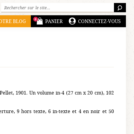
Rechercher sur le site :
RECH
0
OTRE BLOG
PANIER
CONNECTEZ-VOUS
ellet, 1901. Un volume in-4 (27 cm x 20 cm), 102
ture, 9 hors texte, 6 in-texte et 4 en noir et 50