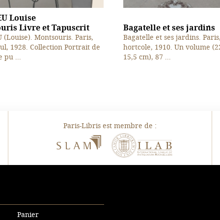
U Louise
ris Livre et Tapuscrit
Bagatelle et ses jardins
(Louise). Montsouris. Paris,
Bagatelle et ses jardins. Paris
ul, 1928. Collection Portrait de
hortcole, 1910. Un volume (2
 pu ...
15,5 cm), 87 ...
Paris-Libris est membre de :
SLAM
ILAB
Panier