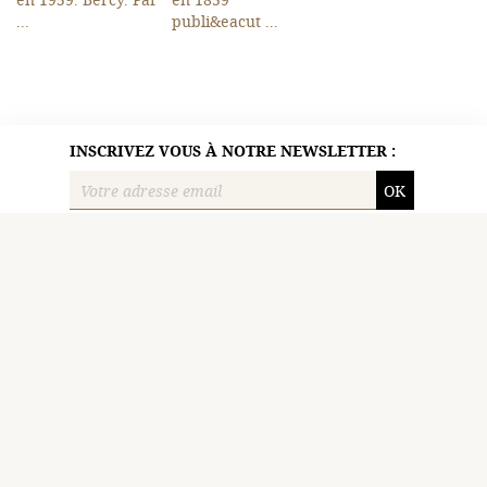
...
publi&eacut ...
INSCRIVEZ VOUS À NOTRE NEWSLETTER :
OK
Paiement
Paris-Libris est membre de :
sécurisé
SLAM
ILAB
Livraison
rapide
Paris-Libris
Turenne SAS
105, Avenue Raymond Poincaré, 75116 Paris