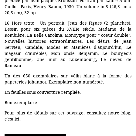
préface par Jean-Jacques Brousson. Portrait par Laure Albin-
Guillot. Paris, Henry Babou, 1930. Un volume in-8 (26,5 cm x
20,5 cm), 32 pp.
16 Hors texte : Un portrait, Jean des Figues (2 planches),
Dessin pour six pièces du XVIIIe siècle, Madame de la
Rombière, La Belle Carolina, Monoytpe pour " coeur double",
Nouvelles histoires extraordinaires, Les désirs de Jean
Servien, Candide, Modes et Manières d'aujourd'hui, Le
magasin d'auréoles, Mon oncle Benjamin, Le bourgeois
gentilhomme, Une nuit au Luxembourg, Le neveu de
Rameau.
Un des 650 exemplaires sur vélin blanc à la forme des
papeteries Johannot. Exemplaire non numéroté.
En feuilles sous couverture rempliée.
Bon exemplaire.
Pour plus de détails sur cet ouvrage, consultez notre blog,
c'est
ici
.