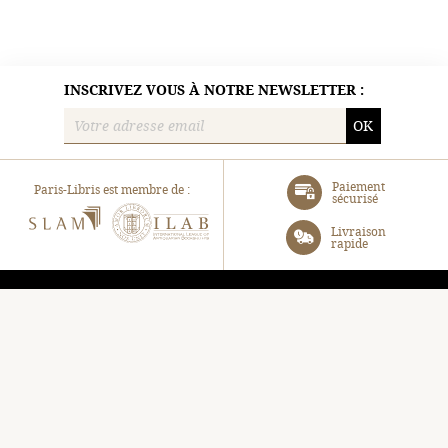
INSCRIVEZ VOUS À NOTRE NEWSLETTER :
OK
Paiement
Paris-Libris est membre de :
sécurisé
SLAM
ILAB
Livraison
rapide
Paris-Libris
Turenne SAS
105, Avenue Raymond Poincaré, 75116 Paris
06 31 40 72 85
contact@paris-libris.com