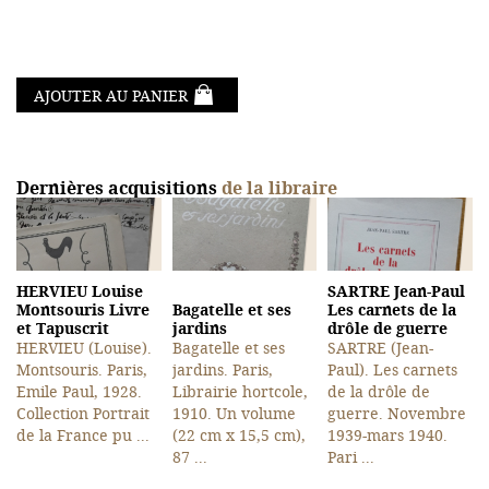
AJOUTER AU PANIER
Dernières acquisitions
de la libraire
HERVIEU Louise
SARTRE Jean-Paul
Montsouris Livre
Bagatelle et ses
Les carnets de la
et Tapuscrit
jardins
drôle de guerre
HERVIEU (Louise).
Bagatelle et ses
SARTRE (Jean-
Montsouris. Paris,
jardins. Paris,
Paul). Les carnets
Emile Paul, 1928.
Librairie hortcole,
de la drôle de
Collection Portrait
1910. Un volume
guerre. Novembre
de la France pu ...
(22 cm x 15,5 cm),
1939-mars 1940.
87 ...
Pari ...