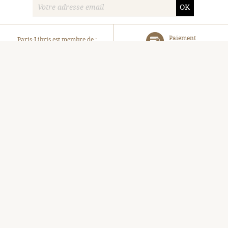
OK
Paiement
Paris-Libris est membre de :
sécurisé
SLAM
ILAB
Livraison
rapide
Paris-Libris
Turenne SAS
105, Avenue Raymond Poincaré, 75116 Paris
06 31 40 72 85
contact@paris-libris.com
EN UN CLIC :
Librairie
Panier
Bibliographie
Connectez-vous
À propos
Notre blog