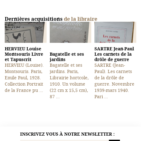
Dernières acquisitions
de la libraire
HERVIEU Louise
SARTRE Jean-Paul
Montsouris Livre
Bagatelle et ses
Les carnets de la
et Tapuscrit
jardins
drôle de guerre
HERVIEU (Louise).
Bagatelle et ses
SARTRE (Jean-
Montsouris. Paris,
jardins. Paris,
Paul). Les carnets
Emile Paul, 1928.
Librairie hortcole,
de la drôle de
Collection Portrait
1910. Un volume
guerre. Novembre
de la France pu ...
(22 cm x 15,5 cm),
1939-mars 1940.
87 ...
Pari ...
INSCRIVEZ VOUS À NOTRE NEWSLETTER :