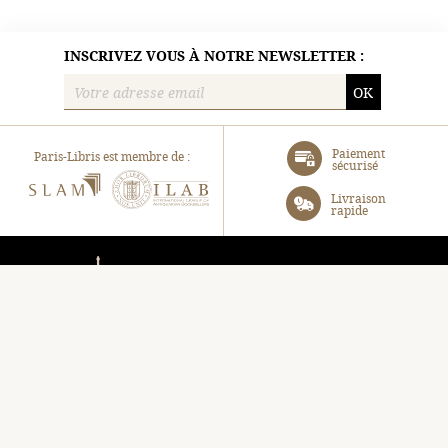
INSCRIVEZ VOUS À NOTRE NEWSLETTER :
OK
Paiement
Paris-Libris est membre de :
sécurisé
SLAM
ILAB
Livraison
rapide
Paris-Libris
Turenne SAS
105, Avenue Raymond Poincaré, 75116 Paris
06 31 40 72 85
contact@paris-libris.com
EN UN CLIC :