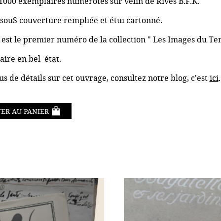
1000 exemplaires numérotés sur vélin de Rives B.F.K.
souS couverture rempliée et étui cartonné.
e est le premier numéro de la collection " Les Images du T
ire en bel état.
us de détails sur cet ouvrage, consultez notre blog, c'est
ici
.
ER AU PANIER