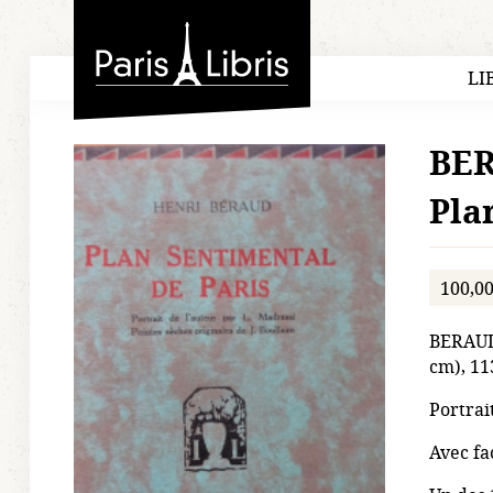
Paris-Libris
LI
BER
Pla
100,00
BERAUD 
cm), 11
Portrai
Avec fa