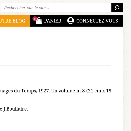
Rechercher sur le site :
RECH
0
OTRE BLOG
PANIER
CONNECTEZ-VOUS
Images du Temps, 1927. Un volume in-8 (21 cm x 15
e J.Boullaire.