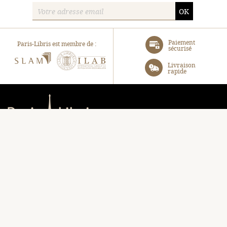
OK
Paiement
Paris-Libris est membre de :
sécurisé
SLAM
ILAB
Livraison
rapide
Paris-Libris
Turenne SAS
105, Avenue Raymond Poincaré, 75116 Paris
06 31 40 72 85
contact@paris-libris.com
EN UN CLIC :
Librairie
Panier
Bibliographie
Connectez-vous
À propos
Notre blog