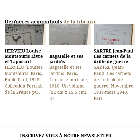
Dernières acquisitions
de la libraire
HERVIEU Louise
SARTRE Jean-Paul
Montsouris Livre
Bagatelle et ses
Les carnets de la
et Tapuscrit
jardins
drôle de guerre
HERVIEU (Louise).
Bagatelle et ses
SARTRE (Jean-
Montsouris. Paris,
jardins. Paris,
Paul). Les carnets
Emile Paul, 1928.
Librairie hortcole,
de la drôle de
Collection Portrait
1910. Un volume
guerre. Novembre
de la France pu ...
(22 cm x 15,5 cm),
1939-mars 1940.
87 ...
Pari ...
INSCRIVEZ VOUS À NOTRE NEWSLETTER :