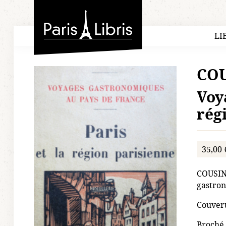
Paris-Libris
LI
COU
Voy
rég
35,00 
COUSIN 
gastron
Couvert
Broché.