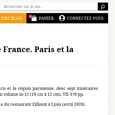
Rechercher sur le site :
RECH
0
OTRE BLOG
PANIER
CONNECTEZ-VOUS
France. Paris et la
is et la région parisienne. Avec sept itinéraires
n volume in-12 (19 cm x 12 cm), VII-370 pp.
 du restaurant Fillioux à Lyon (avril 1928).